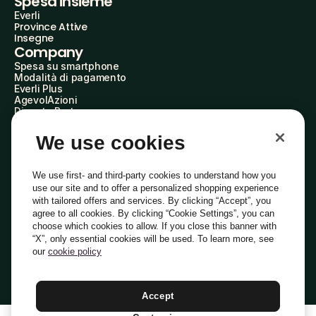
Spesa insieme
Everli
Province Attive
Insegne
Company
Spesa su smartphone
Modalità di pagamento
Everli Plus
AgevolAzioni
Diventa Partner
Advertise with Us
Everli Shoppers
We use cookies
About Us
Scopri chi siamo
Everli News
We use first- and third-party cookies to understand how you
Domande frequenti
use our site and to offer a personalized shopping experience
Lavora con noi
with tailored offers and services. By clicking “Accept”, you
Diventa Shopper
agree to all cookies. By clicking “Cookie Settings”, you can
Investitori
choose which cookies to allow. If you close this banner with
Privacy
Cookie
Preferenze Cookie
“X”, only essential cookies will be used. To learn more, see
Termini e Condizioni
Codice Etico
our
cookie policy
Indirizzo PEC: everli@pec.it - indirizzo DPO: dpo@everli.com
Copyright © 2014-2026 Everli Global Inc.
Italiano
Accept