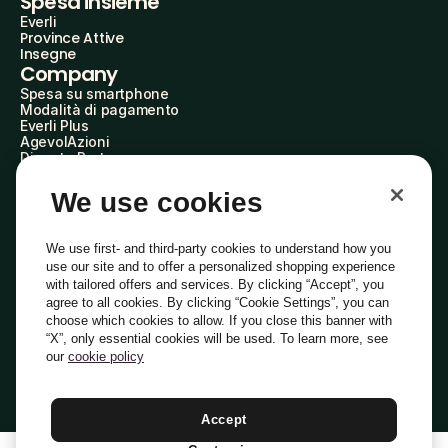
Spesa insieme
Everli
Province Attive
Insegne
Company
Spesa su smartphone
Modalità di pagamento
Everli Plus
AgevolAzioni
Diventa Partner
Advertise with Us
Everli Shoppers
We use cookies
About Us
Scopri chi siamo
Everli News
We use first- and third-party cookies to understand how you
Domande frequenti
use our site and to offer a personalized shopping experience
Lavora con noi
with tailored offers and services. By clicking “Accept”, you
Diventa Shopper
agree to all cookies. By clicking “Cookie Settings”, you can
Investitori
choose which cookies to allow. If you close this banner with
Privacy
Cookie
Preferenze Cookie
“X”, only essential cookies will be used. To learn more, see
Termini e Condizioni
Codice Etico
our
cookie policy
Indirizzo PEC: everli@pec.it - indirizzo DPO: dpo@everli.com
Copyright © 2014-2026 Everli Global Inc.
Italiano
Accept