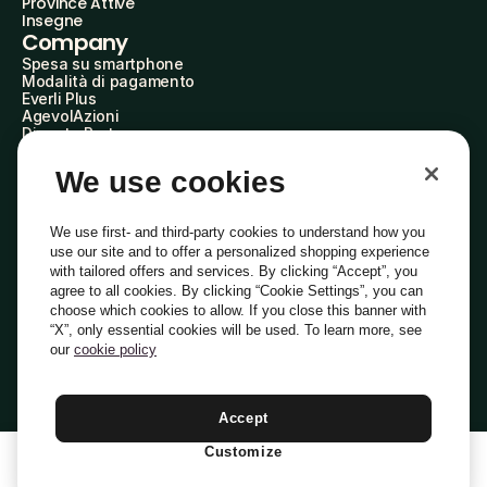
Province Attive
Insegne
Company
Spesa su smartphone
Modalità di pagamento
Everli Plus
AgevolAzioni
Diventa Partner
Advertise with Us
Everli Shoppers
We use cookies
About Us
Scopri chi siamo
Everli News
We use first- and third-party cookies to understand how you
Domande frequenti
use our site and to offer a personalized shopping experience
Lavora con noi
with tailored offers and services. By clicking “Accept”, you
Diventa Shopper
agree to all cookies. By clicking “Cookie Settings”, you can
Investitori
choose which cookies to allow. If you close this banner with
Privacy
Cookie
Preferenze Cookie
“X”, only essential cookies will be used. To learn more, see
Termini e Condizioni
Codice Etico
our
cookie policy
Indirizzo PEC: everli@pec.it - indirizzo DPO: dpo@everli.com
Copyright © 2014-2026 Everli Global Inc.
Italiano
Accept
Customize
1
Aggiungi Al Carrello