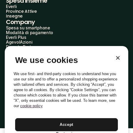
Spesa insieme
Everli
Province Attive
Insegne
Company
Spesa su smartphone
Modalità di pagamento
Everli Plus
AgevolAzioni
Diventa Partner
Advertise with Us
Everli Shoppers
We use cookies
About Us
Scopri chi siamo
Everli News
We use first- and third-party cookies to understand how you
Domande frequenti
use our site and to offer a personalized shopping experience
Lavora con noi
with tailored offers and services. By clicking “Accept”, you
Diventa Shopper
agree to all cookies. By clicking “Cookie Settings”, you can
Investitori
choose which cookies to allow. If you close this banner with
Privacy
Cookie
Preferenze Cookie
“X”, only essential cookies will be used. To learn more, see
Termini e Condizioni
Codice Etico
our
cookie policy
Indirizzo PEC: everli@pec.it - indirizzo DPO: dpo@everli.com
Copyright © 2014-2026 Everli Global Inc.
Italiano
Accept