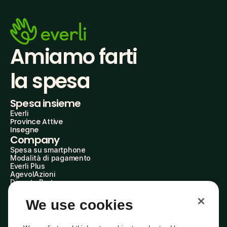
Amiamo farti
la spesa
Spesa insieme
Everli
Province Attive
Insegne
Company
Spesa su smartphone
Modalità di pagamento
Everli Plus
AgevolAzioni
Diventa Partner
Advertise with Us
Everli Shoppers
We use cookies
About Us
Scopri chi siamo
Everli News