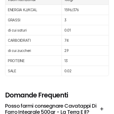
ENERGIA KJ/KCAL
1596/376
GRASSI
3
di cui saturi
0.01
CARBOIDRATI
74
di cui zuccheri
2.9
PROTEINE
13
SALE
0.02
Domande Frequenti
Posso farmi consegnare Cavatappi Di 
Farro Integrale 500gr - La Terra E Il?