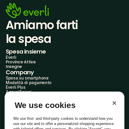
Amiamo farti
la spesa
Spesa insieme
Everli
Province Attive
Insegne
Company
Spesa su smartphone
Modalità di pagamento
Everli Plus
AgevolAzioni
Diventa Partner
Advertise with Us
We use cookies
Everli Shoppers
About Us
Scopri chi siamo
We use first- and third-party cookies to understand how you
Everli News
use our site and to offer a personalized shopping experience
Domande frequenti
with tailored offers and services. By clicking “Accept”, you