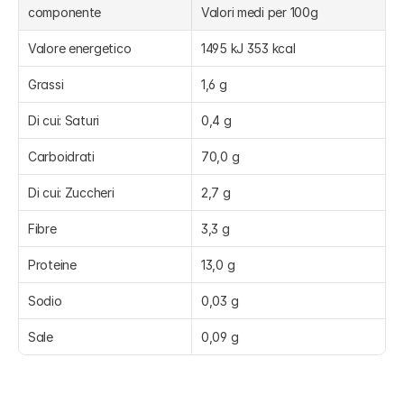
componente
Valori medi per 100g
Valore energetico
1495 kJ 353 kcal
Grassi
1,6 g
Di cui: Saturi
0,4 g
Carboidrati
70,0 g
Di cui: Zuccheri
2,7 g
Fibre
3,3 g
Proteine
13,0 g
Sodio
0,03 g
Sale
0,09 g