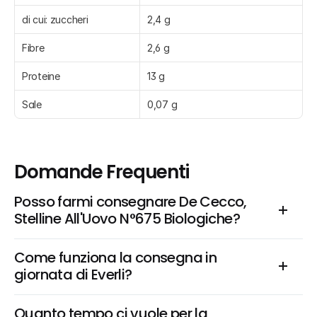
di cui: zuccheri
2,4 g
Fibre
2,6 g
Proteine
13 g
Sale
0,07 g
Domande Frequenti
Posso farmi consegnare De Cecco, 
Stelline All'Uovo N°675 Biologiche?
Come funziona la consegna in 
giornata di Everli?
Quanto tempo ci vuole per la 