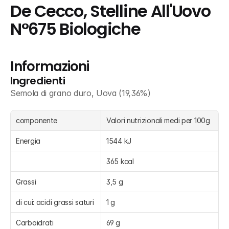
De Cecco, Stelline All'Uovo 
N°675 Biologiche
Informazioni
Ingredienti
Semola di grano duro, Uova (19,36%)
componente
Valori nutrizionali medi per 100g
Energia
1544 kJ
365 kcal
Grassi
3,5 g
di cui: acidi grassi saturi
1 g
Carboidrati
69 g