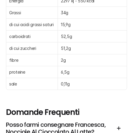
Energia
2297 kj - 550 kcal
Grassi
34g
di cui acidi grassi saturi
15,9g
carboidrati
52,5g
di cui zuccheri
51,2g
fibre
2g
proteine
6,5g
sale
0,11g
Domande Frequenti
Posso farmi consegnare Francesca, 
Nocciole Al Cioccolato Al Latte?