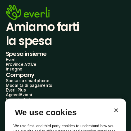
Amiamo farti
la spesa
Spesa insieme
Everli
Province Attive
Insegne
Company
Spesa su smartphone
Modalità di pagamento
Everli Plus
AgevolAzioni
Diventa Partner
Advertise with Us
Everli Shoppers
We use cookies
About Us
Scopri chi siamo
Everli News
We use first- and third-party cookies to understand how you
Domande frequenti