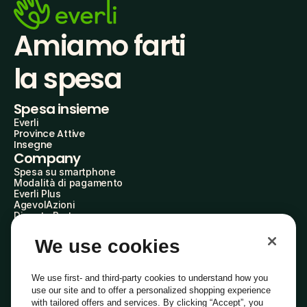
Amiamo farti
la spesa
Spesa insieme
Everli
Province Attive
Insegne
Company
Spesa su smartphone
Modalità di pagamento
Everli Plus
AgevolAzioni
Diventa Partner
Advertise with Us
Everli Shoppers
We use cookies
About Us
Scopri chi siamo
Everli News
We use first- and third-party cookies to understand how you
Domande frequenti
use our site and to offer a personalized shopping experience
Lavora con noi
with tailored offers and services. By clicking “Accept”, you