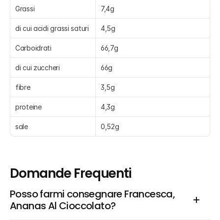
Grassi
7,4g
di cui acidi grassi saturi
4,5g
Carboidrati
66,7g
di cui zuccheri
66g
fibre
3,5g
proteine
4,3g
sale
0,52g
Domande Frequenti
Posso farmi consegnare Francesca, 
Ananas Al Cioccolato?