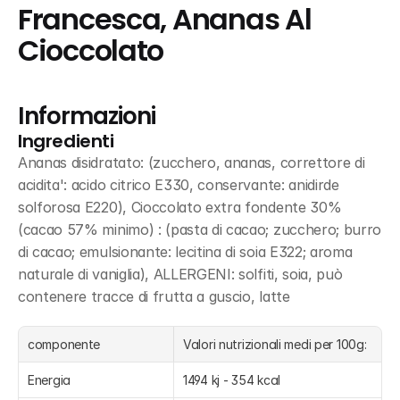
Francesca, Ananas Al 
Cioccolato
Informazioni
Ingredienti
Ananas disidratato: (zucchero, ananas, correttore di 
acidita': acido citrico E330, conservante: anidirde 
solforosa E220), Cioccolato extra fondente 30% 
(cacao 57% minimo) : (pasta di cacao; zucchero; burro 
di cacao; emulsionante: lecitina di soia E322; aroma 
naturale di vaniglia), ALLERGENI: solfiti, soia, può 
contenere tracce di frutta a guscio, latte
componente
Valori nutrizionali medi per 100g:
Energia
1494 kj - 354 kcal