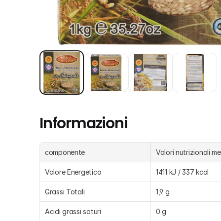
Informazioni
componente
Valori nutrizionali m
Valore Energetico
1411 kJ / 337 kcal
Grassi Totali
1,9 g
Acidi grassi saturi
0 g