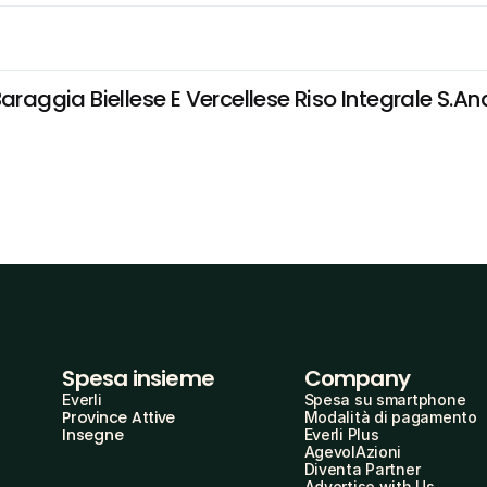
araggia Biellese E Vercellese Riso Integrale S.An
Spesa insieme
Company
Everli
Spesa su smartphone
Province Attive
Modalità di pagamento
Insegne
Everli Plus
AgevolAzioni
Diventa Partner
Advertise with Us