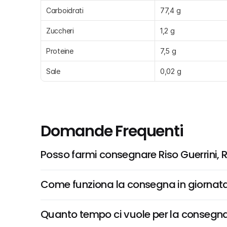
Carboidrati
77,4 g
Zuccheri
1,2 g
Proteine
7,5 g
Sale
0,02 g
Domande Frequenti
Posso farmi consegnare Riso Guerrini, R
Come funziona la consegna in giornata 
Quanto tempo ci vuole per la consegna