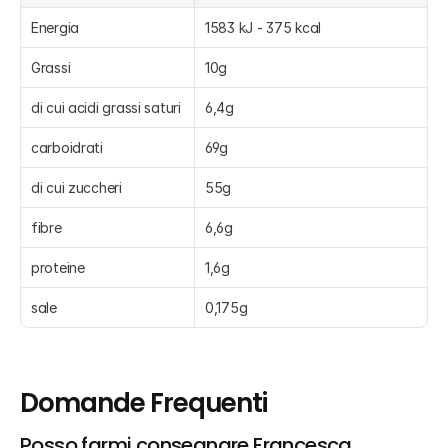
Energia
1583 kJ - 375 kcal
Grassi
10g
di cui acidi grassi saturi
6,4g
carboidrati
69g
di cui zuccheri
55g
fibre
6,6g
proteine
1,6g
sale
0,175g
Domande Frequenti
Posso farmi consegnare Francesca, 