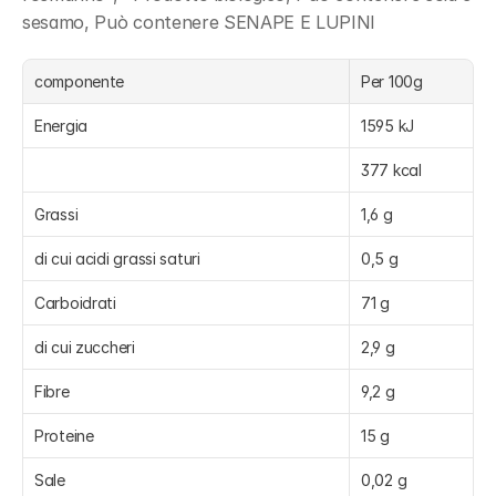
sesamo, Può contenere SENAPE E LUPINI
componente
Per 100g
Energia
1595 kJ
377 kcal
Grassi
1,6 g
di cui acidi grassi saturi
0,5 g
Carboidrati
71 g
di cui zuccheri
2,9 g
Fibre
9,2 g
Proteine
15 g
Sale
0,02 g