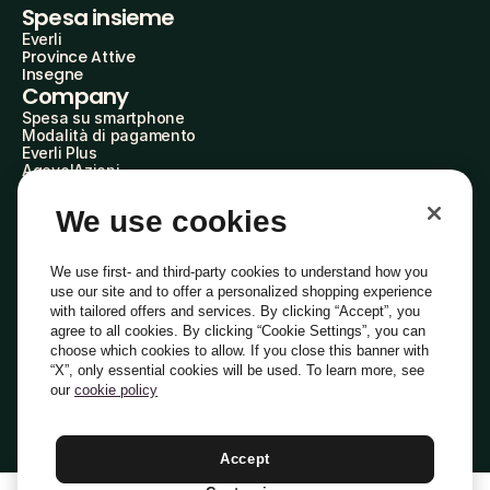
Spesa insieme
Everli
Province Attive
Insegne
Company
Spesa su smartphone
Modalità di pagamento
Everli Plus
AgevolAzioni
Diventa Partner
Advertise with Us
We use cookies
Everli Shoppers
About Us
Scopri chi siamo
We use first- and third-party cookies to understand how you
Everli News
use our site and to offer a personalized shopping experience
Domande frequenti
with tailored offers and services. By clicking “Accept”, you
Lavora con noi
agree to all cookies. By clicking “Cookie Settings”, you can
Diventa Shopper
choose which cookies to allow. If you close this banner with
Investitori
“X”, only essential cookies will be used. To learn more, see
Privacy
Cookie
Preferenze Cookie
Termini e Condizioni
Codice Etico
our
cookie policy
Copyright © 2014-2026 Everli Global Inc.
Italiano
Accept