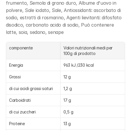
frumento, Semola di grano duro, Albume d'uovo in 
polvere, Sale iodato, Sale, Antiossidanti: ascorbato di 
sodio, estratti di rosmarino, Agenti lievitanti: difosfato 
disodico, carbonato acido di sodio, Può contenere 
latte, soia, sedano, senape
componente
Valori nutrizionali medi per 
100g di prodotto
Energia
963 kJ /230 kcal
Grassi
12 g
di cui acidi grassi saturi
1,2 g
Carboidrati
17 g
di cui zuccheri
0,5 g
Proteine
13 g