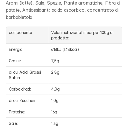
Aromi (latte), Sale, Spezie, Piante aromatiche, Fibra di 
patate, Antiossidanti: acido ascorbico, concentrato di 
barbabietola
componente
Valori nutrizionali medi per 100g di 
prodotto:
Energia:
618kJ (148kcal)
Grassi:
7,5g
di cui Acidi Grassi 
2,8g
Saturi
Carboidrati:
4,0g
di cui Zuccheri
1,0g
Proteine:
16g
Sale:
1,3g