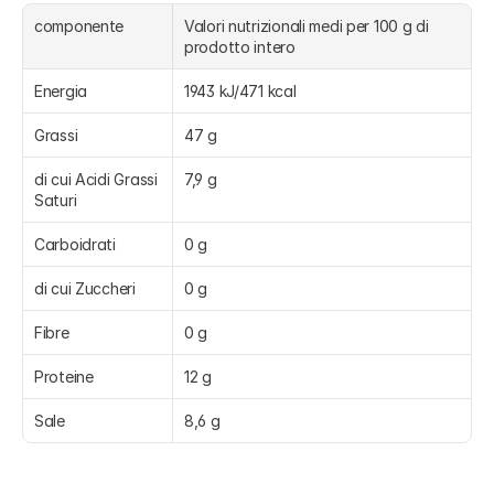
componente
Valori nutrizionali medi per 100 g di 
prodotto intero
Energia
1943 kJ/471 kcal
Grassi
47 g
di cui Acidi Grassi 
7,9 g
Saturi
Carboidrati
0 g
di cui Zuccheri
0 g
Fibre
0 g
Proteine
12 g
Sale
8,6 g