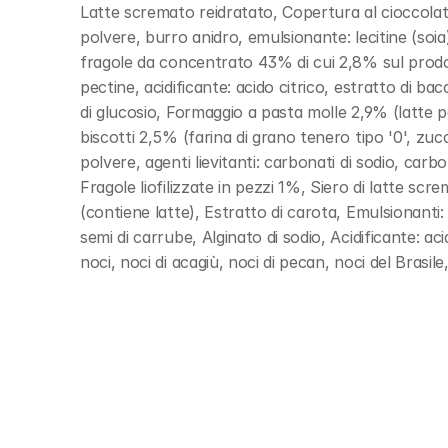
Latte scremato reidratato, Copertura al cioccolat
polvere, burro anidro, emulsionante: lecitine (soia
fragole da concentrato 43% di cui 2,8% sul prodotto
pectine, acidificante: acido citrico, estratto di b
di glucosio, Formaggio a pasta molle 2,9% (latte pas
biscotti 2,5% (farina di grano tenero tipo '0', zuc
polvere, agenti lievitanti: carbonati di sodio, carb
Fragole liofilizzate in pezzi 1%, Siero di latte sc
(contiene latte), Estratto di carota, Emulsionanti: mo
semi di carrube, Alginato di sodio, Acidificante: a
noci, noci di acagiù, noci di pecan, noci del Brasi