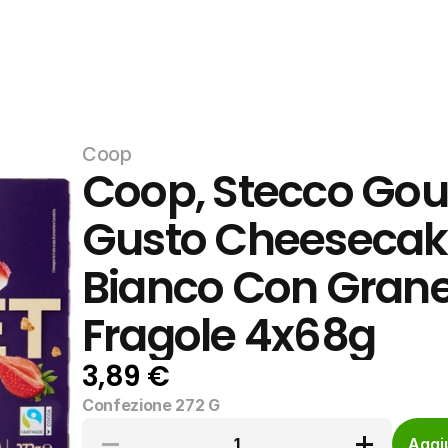
Coop
Coop, Stecco Gour
Gusto Cheesecake
Bianco Con Granell
Fragole 4x68g
3,89 €
Confezione 272 G
1
Aggiu