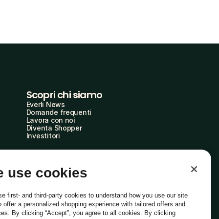
Scopri chi siamo
Everli News
Domande frequenti
Lavora con noi
Diventa Shopper
Investitori
 use cookies
e first- and third-party cookies to understand how you use our site
o offer a personalized shopping experience with tailored offers and
ces. By clicking “Accept”, you agree to all cookies. By clicking