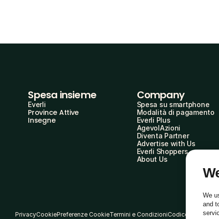
Spesa insieme
Company
Everli
Spesa su smartphone
Province Attive
Modalità di pagamento
Insegne
Everli Plus
AgevolAzioni
Diventa Partner
Advertise with Us
Everli Shoppers
About Us
We
We us
and t
servi
Privacy
Cookie
Preferenze Cookie
Termini e Condizioni
Codice Etico