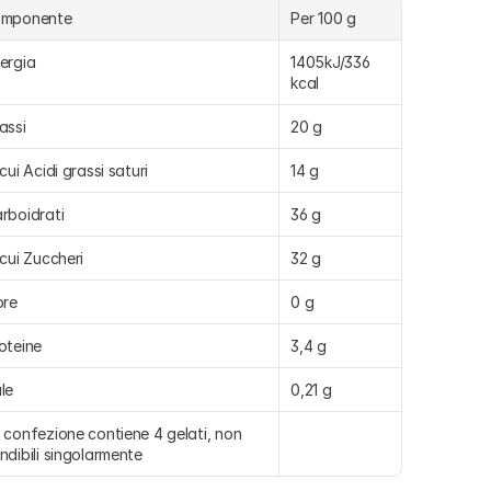
omponente
Per 100 g
ergia
1405kJ/336 
kcal
assi
20 g
 cui Acidi grassi saturi
14 g
rboidrati
36 g
 cui Zuccheri
32 g
bre
0 g
oteine
3,4 g
le
0,21 g
 confezione contiene 4 gelati, non 
ndibili singolarmente