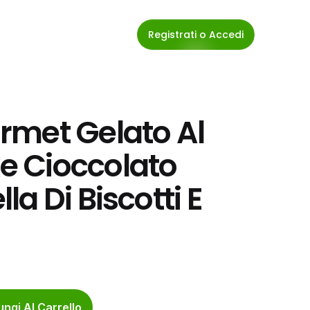
Registrati o Accedi
met Gelato Al 
 Cioccolato 
a Di Biscotti E 
ngi Al Carrello