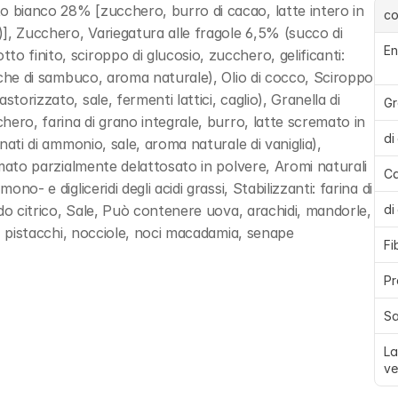
o bianco 28% [zucchero, burro di cacao, latte intero in 
c
)], Zucchero, Variegatura alle fragole 6,5% (succo di 
En
 finito, sciroppo di glucosio, zucchero, gelificanti: 
acche di sambuco, aroma naturale), Olio di cocco, Sciroppo 
torizzato, sale, fermenti lattici, caglio), Granella di 
Gr
chero, farina di grano integrale, burro, latte scremato in 
di
onati di ammonio, sale, aroma naturale di vaniglia), 
remato parzialmente delattosato in polvere, Aromi naturali 
Ca
no- e digliceridi degli acidi grassi, Stabilizzanti: farina di 
cido citrico, Sale, Può contenere uova, arachidi, mandorle, 
di
le, pistacchi, nocciole, noci macadamia, senape
Fi
Pr
Sa
La
ve