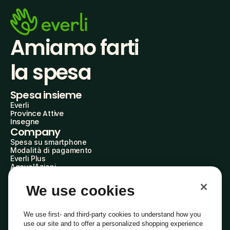
Amiamo farti
la spesa
Spesa insieme
Everli
Province Attive
Insegne
Company
Spesa su smartphone
Modalità di pagamento
Everli Plus
AgevolAzioni
Diventa Partner
Advertise with Us
We use cookies
Everli Shoppers
About Us
Scopri chi siamo
We use first- and third-party cookies to understand how you
Everli News
use our site and to offer a personalized shopping experience
Domande frequenti