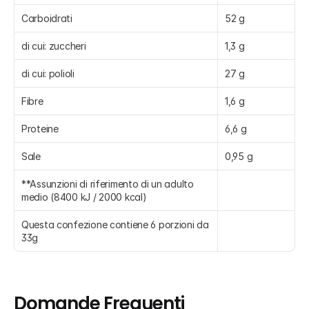
Carboidrati
52 g
di cui: zuccheri
1,3 g
di cui: polioli
27 g
Fibre
1,6 g
Proteine
6,6 g
Sale
0,95 g
**Assunzioni di riferimento di un adulto 
medio (8400 kJ / 2000 kcal)
Questa confezione contiene 6 porzioni da 
33g
Domande Frequenti