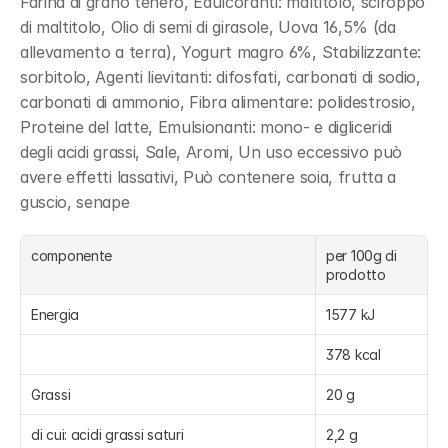
Farina di grano tenero, Edulcoranti: maltitolo, sciroppo 
di maltitolo, Olio di semi di girasole, Uova 16,5% (da 
allevamento a terra), Yogurt magro 6%, Stabilizzante: 
sorbitolo, Agenti lievitanti: difosfati, carbonati di sodio, 
carbonati di ammonio, Fibra alimentare: polidestrosio, 
Proteine del latte, Emulsionanti: mono- e digliceridi 
degli acidi grassi, Sale, Aromi, Un uso eccessivo può 
avere effetti lassativi, Può contenere soia, frutta a 
guscio, senape
componente
per 100g di 
prodotto
Energia
1577 kJ
378 kcal
Grassi
20 g
di cui: acidi grassi saturi
2,2 g