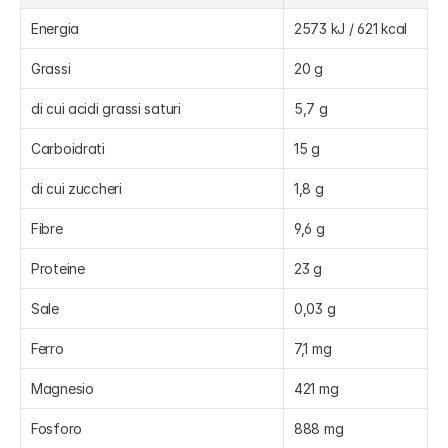
Energia
2573 kJ / 621 kcal
Grassi
20 g
di cui acidi grassi saturi
5,7 g
Carboidrati
15 g
di cui zuccheri
1,8 g
Fibre
9,6 g
Proteine
23 g
Sale
0,03 g
Ferro
7,1 mg
Magnesio
421 mg
Fosforo
888 mg