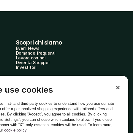
Scopri chi siamo
Everli News
Domande frequenti
Lavora con noi
Diventa Shopper
Investitori
 use cookies
e first- and third-party cookies to understand how you use our site
o offer a personalized shopping experience with tailored offers and
ces. By clicking “Accept”, you agree to all cookies. By clicking
ie Settings”, you can choose which cookies to allow. If you close
Italiano
banner with “X”, only essential cookies will be used. To learn more,
our
cookie policy