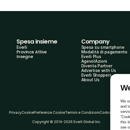
Spesa insieme
Company
Everli
Spesa su smartphone
Province Attive
Modalità di pagamento
Insegne
Everli Plus
AgevolAzioni
Diventa Partner
Advertise with Us
Everli Shoppers
About Us
We
We us
and t
servi
Privacy
Cookie
Preferenze Cookie
Termini e Condizioni
Codice Etico
“Cook
Copyright © 2014-2026 Everli Global Inc.
this 
see 