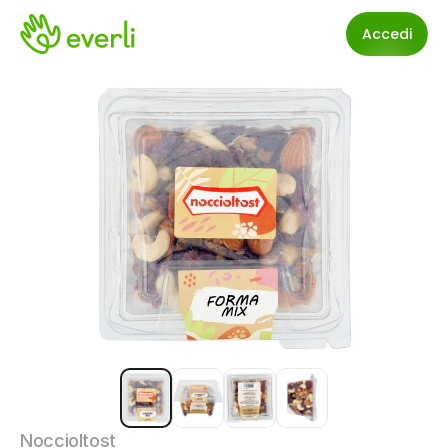
Accedi
Noccioltost