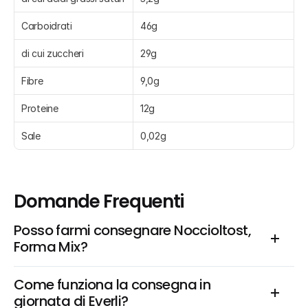
Carboidrati
46g
di cui zuccheri
29g
Fibre
9,0g
Proteine
12g
Sale
0,02g
Domande Frequenti
Posso farmi consegnare Noccioltost, 
Forma Mix?
Come funziona la consegna in 
giornata di Everli?