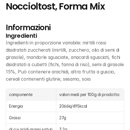
Noccioltost, Forma Mix
Informazioni
Ingredienti
Ingredienti in proporzione variabile: mirtilli rossi 
disidratati zuccherati (mirtilli, zucchero, olio di semi di 
girasole), mandorle sgusciate, anacardi sgusciati, fichi 
disidratati a cubetti (fichi, farina di riso), semi di girasole 
15%, Può contenere arachidi, altra frutta a guscio, 
cereali contenenti glutine, sesamo, soia
componente
valori medi per 100g di prodotto:
Energia
2066kj/495kcal
Grassi
27g
di cui acidi grassi saturi
3,2g