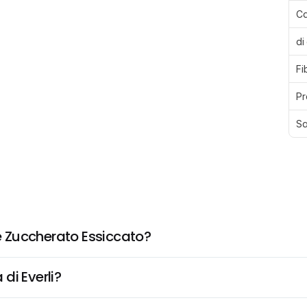
Ca
di
Fi
Pr
Sa
 Zuccherato Essiccato?
di Everli?