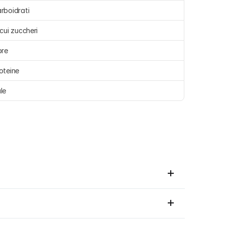
rboidrati 
 cui zuccheri 
bre 
oteine 
le 