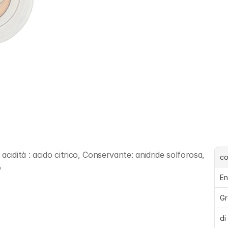
idità : acido citrico, Conservante: anidride solforosa, 
c
o
En
Gr
di