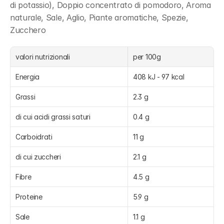
di potassio), Doppio concentrato di pomodoro, Aroma 
naturale, Sale, Aglio, Piante aromatiche, Spezie, 
Zucchero
valori nutrizionali
per 100g
Energia
408 kJ - 97 kcal
Grassi
2.3 g
di cui acidi grassi saturi
0.4 g
Carboidrati
11 g
di cui zuccheri
2.1 g
Fibre
4.5 g
Proteine
5.9 g
Sale
1.1 g