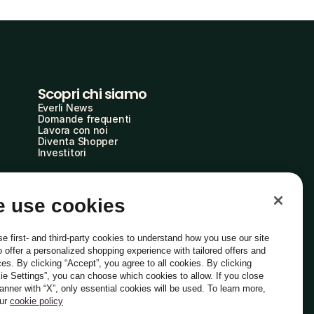
Scopri chi siamo
Everli News
Domande frequenti
Lavora con noi
Diventa Shopper
Investitori
 use cookies
e first- and third-party cookies to understand how you use our site
o offer a personalized shopping experience with tailored offers and
ces. By clicking “Accept”, you agree to all cookies. By clicking
ie Settings”, you can choose which cookies to allow. If you close
Italiano
banner with “X”, only essential cookies will be used. To learn more,
our
cookie policy