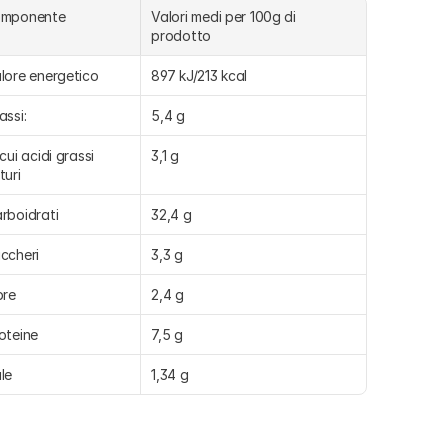
omponente
Valori medi per 100g di 
prodotto
lore energetico
897 kJ/213 kcal
assi:
5,4 g
 cui acidi grassi 
3,1 g
turi
rboidrati
32,4 g
ccheri
3,3 g
bre
2,4 g
oteine
7,5 g
le
1,34 g