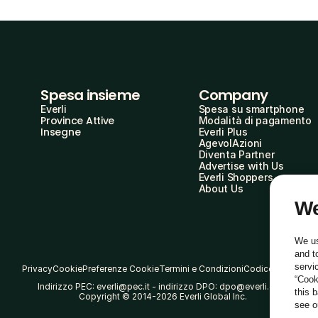
Spesa insieme
Company
Everli
Spesa su smartphone
Province Attive
Modalità di pagamento
Insegne
Everli Plus
AgevolAzioni
Diventa Partner
Advertise with Us
Everli Shoppers
About Us
We
We us
and t
servi
Privacy
Cookie
Preferenze Cookie
Termini e Condizioni
Codice Etico
“Cook
Indirizzo PEC: everli@pec.it - indirizzo DPO: dpo@everli.com
this 
Copyright © 2014-2026 Everli Global Inc.
see 