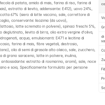
la di patata, amido di mais, farina di riso, farina di 
c
ais), estratto di lievito, addensante: E412), uovo 24%, 
icotta 67% (siero di latte vaccino, sale, correttore di 
Va
caglio, conservante: lisozima (da uovo), 
lattosio, latte scremato in polvere), spinaci freschi 5%, 
Gr
eglutinato, lievito di birra, olio extra vergine d'oliva, 
di
idrogenati, acqua, emulsionanti: E471 e lecitina di 
sa
osio, farina di mais, fibre vegetali, destrosio, 
), olio di semi di girasole alto oleico, sale, zucchero, 
Ca
ina di grano saraceno, latte in polvere, inulina, 
Zu
, antiossidante: estratto di rosmarino, aromi), sale, noce 
ano e soia, Specificamente formulato per persone 
Fi
Pr
Sa