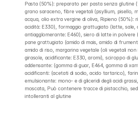
Pasta (50%): preparato per pasta senza glutine (feco
grano saraceno, fibre vegetali (psyllium, pisello, m
acqua, olio extra vergine di oliva, Ripieno (50%): r
acidità: E330), formaggio grattugiato (latte, sale, 
antiagglomerante: E460), siero di latte in polvere (
pane grattugiato (amido di mais, amido di frumento d
amido di riso, margarina vegetale (oli vegetali non 
girasole, acidificante: E330, aromi), sciroppo di gluc
addensante: (gomma di guar, E464, gomma di xantano
acidificanti: (acetati di sodio, acido tartarico), far
emulsionante: mono- e di gliceridi degli acidi grassi
moscata, Può contenere tracce di pistacchio, sed
intolleranti al glutine