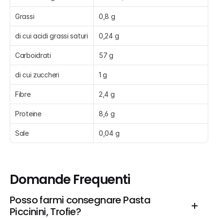
Grassi
0,8 g
di cui acidi grassi saturi
0,24 g
Carboidrati
57 g
di cui zuccheri
1 g
Fibre
2,4 g
Proteine
8,6 g
Sale
0,04 g
Domande Frequenti
Posso farmi consegnare Pasta 
Piccinini, Trofie?