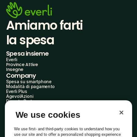
Amiamo farti
la spesa
Spesa insieme
Everli
Province Attive
Insegne
Company
Spesa su smartphone
Modalità di pagamento
Everli Plus
AgevolAzioni
Diventa Partner
Advertise with Us
Everli Shoppers
We use cookies
About Us
Scopri chi siamo
Everli News
We use first- and third-party cookies to understand how you
Domande frequenti
use our site and to offer a personalized shopping experience