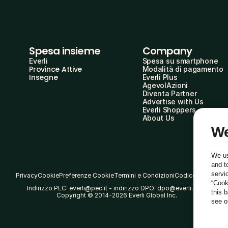
Spesa insieme
Company
Everli
Spesa su smartphone
Province Attive
Modalità di pagamento
Insegne
Everli Plus
AgevolAzioni
Diventa Partner
Advertise with Us
Everli Shoppers
About Us
We
We us
and t
servi
Privacy
Cookie
Preferenze Cookie
Termini e Condizioni
Codice Etico
“Cook
Indirizzo PEC: everli@pec.it - indirizzo DPO: dpo@everli.com
this 
Copyright © 2014-2026 Everli Global Inc.
see 