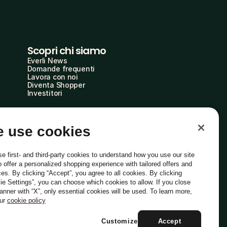
Scopri chi siamo
Everli News
Domande frequenti
Lavora con noi
Diventa Shopper
Investitori
 use cookies
e first- and third-party cookies to understand how you use our site
o offer a personalized shopping experience with tailored offers and
ces. By clicking “Accept”, you agree to all cookies. By clicking
ie Settings”, you can choose which cookies to allow. If you close
Italiano
banner with “X”, only essential cookies will be used. To learn more,
our
cookie policy
Customize
Accept