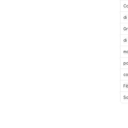
Ca
di
Gr
di
mo
po
co
Fi
So