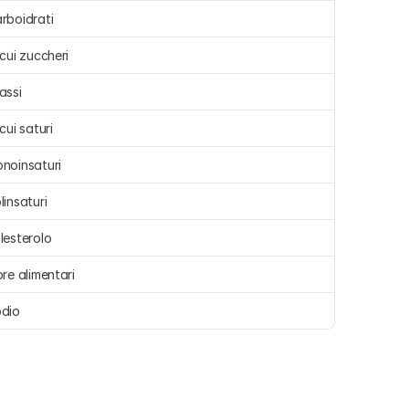
rboidrati 
 cui zuccheri 
assi 
 cui saturi 
noinsaturi 
linsaturi 
lesterolo 
bre alimentari 
dio 