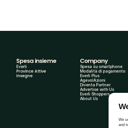
Spesa insieme
Company
Everli
Spesa su smartphone
Province Attive
Modalità di pagamento
Insegne
Everli Plus
AgevolAzioni
Diventa Partner
Advertise with Us
Everli Shoppers
About Us
We
We us
and t