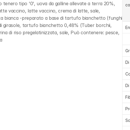
tenero tipo '0', uova da galline allevate a terra 20%, 
c
tte vaccino, latte vaccino, crema di latte, sale, 
ata bianca -preparato a base di tartufo bianchetto (funghi 
i di girasole, tartufo bianchetto 0,48% (Tuber borchii, 
En
farina di riso pregelatinizzata, sale, Può contenere: pesce, 
ia
Gr
Di
Ca
Di
Fi
Pr
Sa