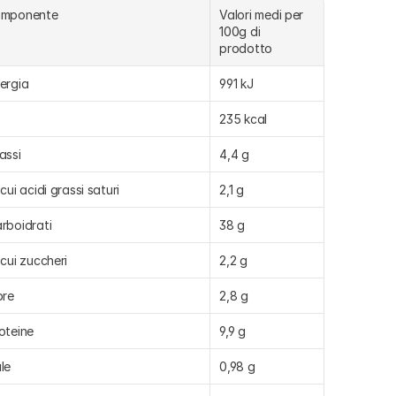
omponente
Valori medi per 
100g di 
prodotto
ergia
991 kJ
235 kcal
assi
4,4 g
 cui acidi grassi saturi
2,1 g
rboidrati
38 g
 cui zuccheri
2,2 g
bre
2,8 g
oteine
9,9 g
le
0,98 g