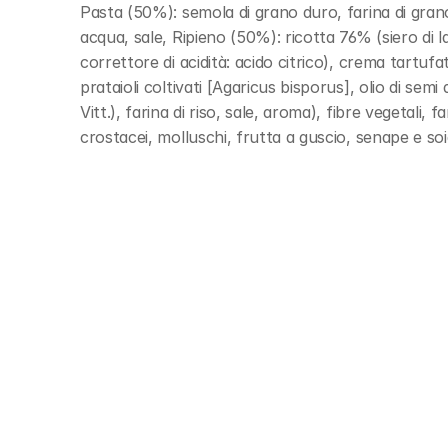
Pasta (50%): semola di grano duro, farina di grano 
acqua, sale, Ripieno (50%): ricotta 76% (siero di la
correttore di acidità: acido citrico), crema tartuf
prataioli coltivati [Agaricus bisporus], olio di sem
Vitt.), farina di riso, sale, aroma), fibre vegetali, 
crostacei, molluschi, frutta a guscio, senape e so