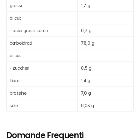
grassi
1,7 g
di cui:
- acidi grassi saturi
0,7 g
carboidrati
78,0 g
di cui:
- zuccheri
0,5 g
fibre
1,4 g
proteine
7,0 g
sale
0,03 g
Domande Frequenti