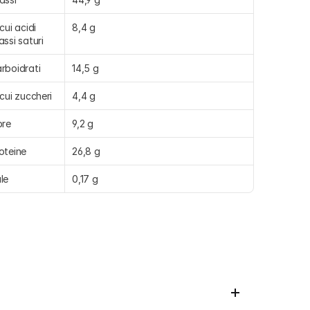
cui acidi 
8,4 g
assi saturi
rboidrati
14,5 g
 cui zuccheri
4,4 g
bre
9,2 g
oteine
26,8 g
le
0,17 g