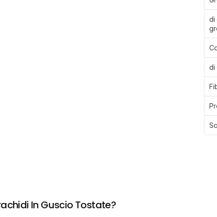
di 
gr
Ca
di
Fi
Pr
Sa
achidi In Guscio Tostate?