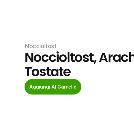
Noccioltost
Noccioltost, Arach
Tostate
Aggiungi Al Carrello