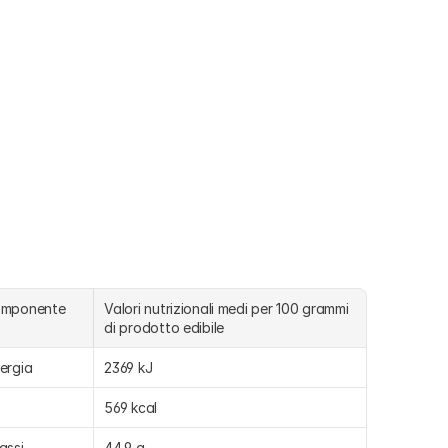
omponente
Valori nutrizionali medi per 100 grammi 
di prodotto edibile
ergia
2369 kJ
569 kcal
assi
44,9 g