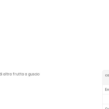
i altra frutta a guscio
c
En
Gr