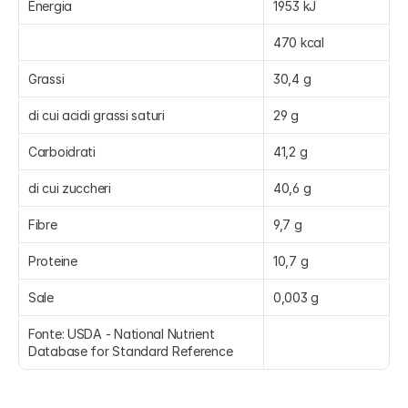
Energia
1953 kJ
470 kcal
Grassi
30,4 g
di cui acidi grassi saturi
29 g
Carboidrati
41,2 g
di cui zuccheri
40,6 g
Fibre
9,7 g
Proteine
10,7 g
Sale
0,003 g
Fonte: USDA - National Nutrient 
Database for Standard Reference