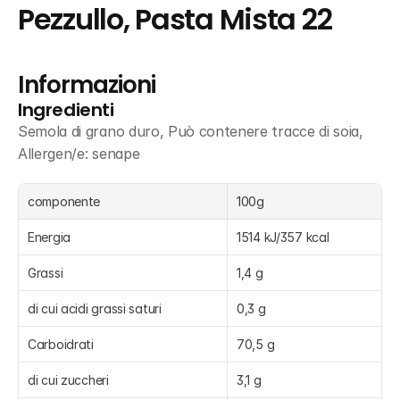
Pezzullo, Pasta Mista 22
Informazioni
Ingredienti
Semola di grano duro, Può contenere tracce di soia, 
Allergen/e: senape
componente
100g
Energia
1514 kJ/357 kcal
Grassi
1,4 g
di cui acidi grassi saturi
0,3 g
Carboidrati
70,5 g
di cui zuccheri
3,1 g