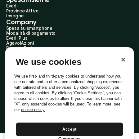
Everli
Province Attive
Insegne
Company
Spesa su smartphone
Modalità di pagamento
Everli Plus
AgevolAzioni
Diventa Partner
Advertise with Us
Everli Shoppers
We use cookies
About Us
Scopri chi siamo
Everli News
We use first- and third-party cookies to understand how you
Domande frequenti
use our site and to offer a personalized shopping experience
Lavora con noi
with tailored offers and services. By clicking “Accept”, you
Diventa Shopper
agree to all cookies. By clicking “Cookie Settings”, you can
Investitori
choose which cookies to allow. If you close this banner with
Privacy
Cookie
Preferenze Cookie
“X”, only essential cookies will be used. To learn more, see
Termini e Condizioni
Codice Etico
our
cookie policy
Indirizzo PEC: everli@pec.it - indirizzo DPO: dpo@everli.com
Copyright © 2014-2026 Everli Global Inc.
Italiano
Accept
Customize