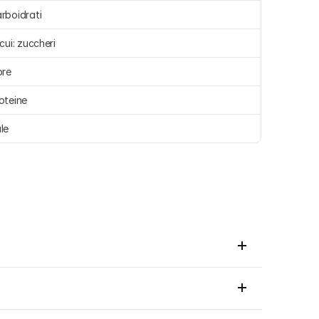
rboidrati 
 cui: zuccheri 
bre 
oteine 
le 