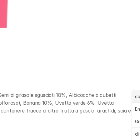
i di girasole sgusciati 18%, Albicocche a cubetti 
c
e solforosa), Banana 10%, Uvetta verde 6%, Uvetta 
En
 contenere tracce di altra frutta a guscio, arachidi, soia e 
Gr
di