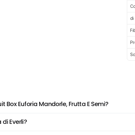
Ca
di
Fi
Pr
Sa
t Box Euforia Mandorle, Frutta E Semi?
di Everli?