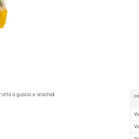
utta a guscio e arachidi
c
Va
Va
Gr