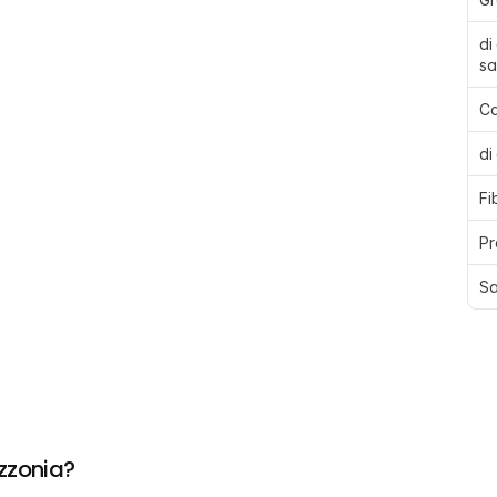
di
sa
Ca
di
Fi
Pr
Sa
zzonia?