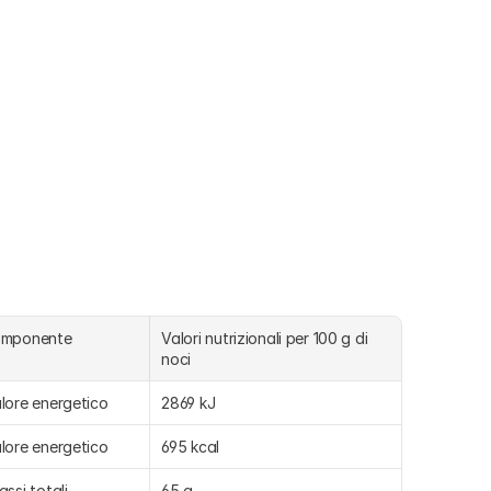
omponente
Valori nutrizionali per 100 g di 
noci
lore energetico
2869 kJ
lore energetico
695 kcal
assi totali
65 g