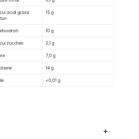
 cui acidi grassi 
15 g
turi
rboidrati
10 g
 cui zuccheri
2,1 g
bre
7,0 g
oteine
14 g
le
<0,01 g