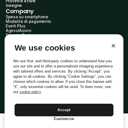
Province Attive
Insegne
Company
Spesa su smartphone
Modalità di pagamento
Everli Plus
AgevolAzioni
Diventa Partner
Advertise with Us
Everli Shoppers
We use cookies
About Us
Scopri chi siamo
Everli News
We use first- and third-party cookies to understand how you
Domande frequenti
use our site and to offer a personalized shopping experience
Lavora con noi
with tailored offers and services. By clicking “Accept”, you
Diventa Shopper
agree to all cookies. By clicking “Cookie Settings”, you can
Investitori
choose which cookies to allow. If you close this banner with
Privacy
Cookie
Preferenze Cookie
“X”, only essential cookies will be used. To learn more, see
Termini e Condizioni
Codice Etico
our
cookie policy
Indirizzo PEC: everli@pec.it - indirizzo DPO: dpo@everli.com
Copyright © 2014-2026 Everli Global Inc.
Italiano
Accept
Customize
1
Aggiungi Al Carrello