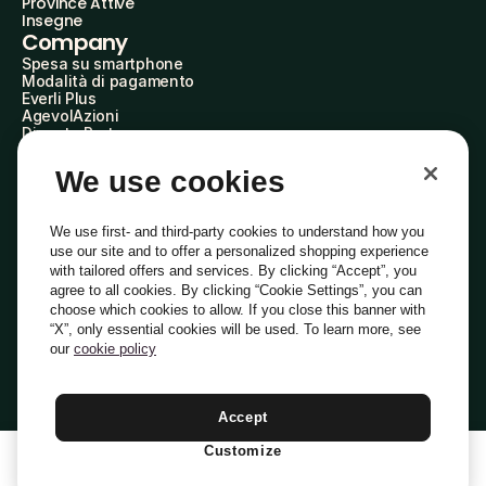
Province Attive
Insegne
Company
Spesa su smartphone
Modalità di pagamento
Everli Plus
AgevolAzioni
Diventa Partner
Advertise with Us
Everli Shoppers
We use cookies
About Us
Scopri chi siamo
Everli News
We use first- and third-party cookies to understand how you
Domande frequenti
use our site and to offer a personalized shopping experience
Lavora con noi
with tailored offers and services. By clicking “Accept”, you
Diventa Shopper
agree to all cookies. By clicking “Cookie Settings”, you can
Investitori
choose which cookies to allow. If you close this banner with
Privacy
Cookie
Preferenze Cookie
“X”, only essential cookies will be used. To learn more, see
Termini e Condizioni
Codice Etico
our
cookie policy
Indirizzo PEC: everli@pec.it - indirizzo DPO: dpo@everli.com
Copyright © 2014-2026 Everli Global Inc.
Italiano
Accept
Customize
1
Aggiungi Al Carrello