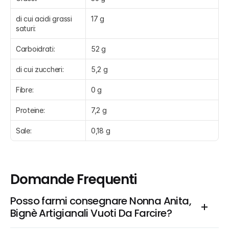
di cui acidi grassi 
17 g
saturi:
Carboidrati:
52 g
di cui zuccheri:
5,2 g
Fibre:
0 g
Proteine:
7,2 g
Sale:
0,18 g
Domande Frequenti
Posso farmi consegnare Nonna Anita, 
Bignè Artigianali Vuoti Da Farcire?