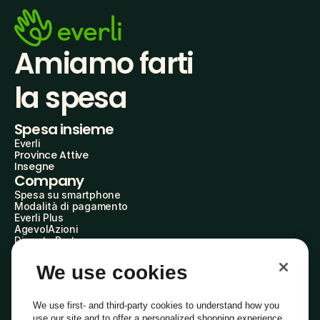
Amiamo farti
la spesa
Spesa insieme
Everli
Province Attive
Insegne
Company
Spesa su smartphone
Modalità di pagamento
Everli Plus
AgevolAzioni
Diventa Partner
Advertise with Us
Everli Shoppers
We use cookies
About Us
Scopri chi siamo
Everli News
We use first- and third-party cookies to understand how you
Domande frequenti
use our site and to offer a personalized shopping experience