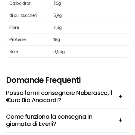
Carboidrati
30g
di cui zuccheri
5,9g
Fibre
3,3g
Proteine
18g
Sale
0,03g
Domande Frequenti
Posso farmi consegnare Noberasco, 1 
€uro Bio Anacardi?
Come funziona la consegna in 
giornata di Everli?