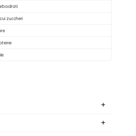
rboidrati 
 cui zuccheri 
bre 
oteine 
le 