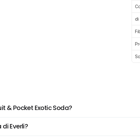
Ca
di
Fi
Pr
Sa
it & Pocket Exotic Soda?
di Everli?