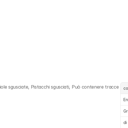
iole sgusciate, Pistacchi sgusciati, Può contenere tracce 
c
En
Gr
di