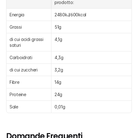
prodotto:
Energia
2480kJ/600kcal
Grassi
51g
di cui acidi grassi 
4,1g
saturi
Carboidrati
4,3g
di cui zuccheri
3,2g
Fibre
14g
Proteine
24g
Sale
0,01g
Domande Frequenti