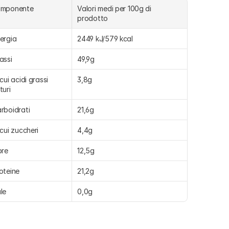
omponente
Valori medi per 100g di 
prodotto
ergia
2449 kJ/579 kcal
assi
49,9g
 cui acidi grassi 
3,8g
turi
rboidrati
21,6g
 cui zuccheri
4,4g
bre
12,5g
oteine
21,2g
le
0,0g