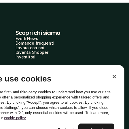
Scopri chi siamo
Everli News
Domande frequenti
Lavora con noi
Diventa Shopper
Investitori
 use cookies
e first- and third-party cookies to understand how you use our site
o offer a personalized shopping experience with tailored offers and
ces. By clicking “Accept”, you agree to all cookies. By clicking
ie Settings”, you can choose which cookies to allow. If you close
Italiano
banner with “X”, only essential cookies will be used. To learn more,
our
cookie policy