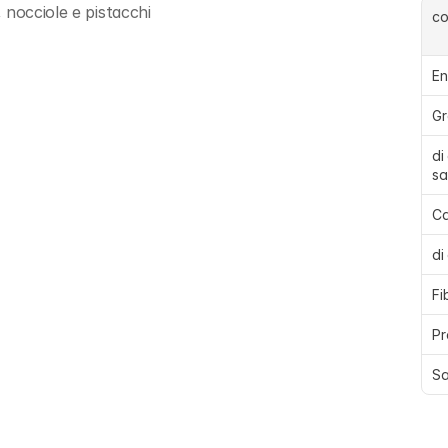
 nocciole e pistacchi
c
En
Gr
di
sa
Ca
di
Fi
Pr
Sa