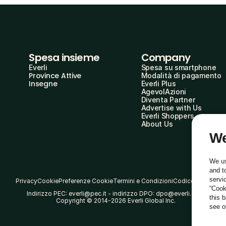
Spesa insieme
Company
Everli
Spesa su smartphone
Province Attive
Modalità di pagamento
Insegne
Everli Plus
AgevolAzioni
Diventa Partner
Advertise with Us
Everli Shoppers
About Us
We
We us
and t
servi
Privacy
Cookie
Preferenze Cookie
Termini e Condizioni
Codice Etico
“Cook
Indirizzo PEC: everli@pec.it - indirizzo DPO: dpo@everli.com
this 
Copyright © 2014-2026 Everli Global Inc.
see 