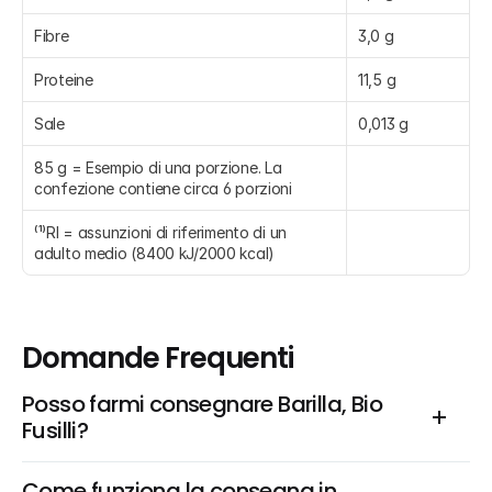
Fibre
3,0 g
Proteine
11,5 g
Sale
0,013 g
85 g = Esempio di una porzione. La 
confezione contiene circa 6 porzioni
⁽¹⁾RI = assunzioni di riferimento di un 
adulto medio (8400 kJ/2000 kcal)
Domande Frequenti
Posso farmi consegnare Barilla, Bio 
Fusilli?
Come funziona la consegna in 