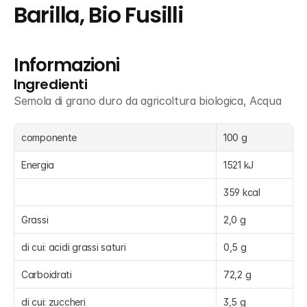
Barilla, Bio Fusilli
Informazioni
Ingredienti
Semola di grano duro da agricoltura biologica, Acqua
componente
100 g
Energia
1521 kJ
359 kcal
Grassi
2,0 g
di cui: acidi grassi saturi
0,5 g
Carboidrati
72,2 g
di cui: zuccheri
3,5 g