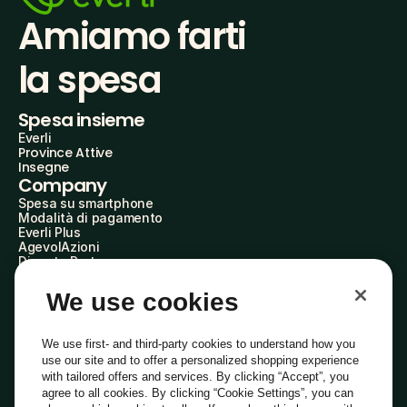
Amiamo farti
la spesa
Spesa insieme
Everli
Province Attive
Insegne
Company
Spesa su smartphone
Modalità di pagamento
Everli Plus
AgevolAzioni
Diventa Partner
Advertise with Us
Everli Shoppers
We use cookies
About Us
Scopri chi siamo
Everli News
We use first- and third-party cookies to understand how you
Domande frequenti
use our site and to offer a personalized shopping experience
Lavora con noi
with tailored offers and services. By clicking “Accept”, you
Diventa Shopper
agree to all cookies. By clicking “Cookie Settings”, you can
Investitori