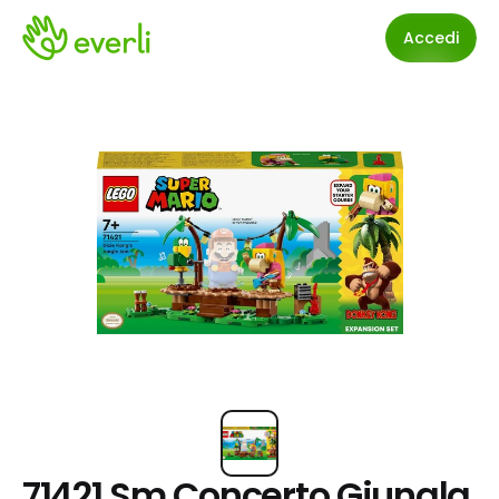
Accedi
71421 Sm Concerto Giungla