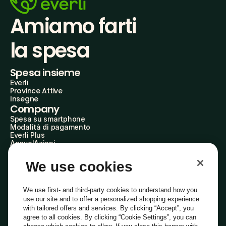
Amiamo farti
la spesa
Spesa insieme
Everli
Province Attive
Insegne
Company
Spesa su smartphone
Modalità di pagamento
Everli Plus
AgevolAzioni
Diventa Partner
Advertise with Us
We use cookies
Everli Shoppers
About Us
Scopri chi siamo
We use first- and third-party cookies to understand how you
Everli News
use our site and to offer a personalized shopping experience
Domande frequenti
with tailored offers and services. By clicking “Accept”, you
Lavora con noi
agree to all cookies. By clicking “Cookie Settings”, you can
Diventa Shopper