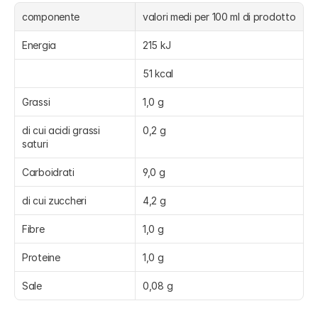
componente
valori medi per 100 ml di prodotto
Energia
215 kJ
51 kcal
Grassi
1,0 g
di cui acidi grassi 
0,2 g
saturi
Carboidrati
9,0 g
di cui zuccheri
4,2 g
Fibre
1,0 g
Proteine
1,0 g
Sale
0,08 g