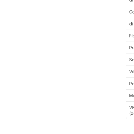
Ca
di
Fi
Pr
Sa
Vi
Po
M
VN
(a