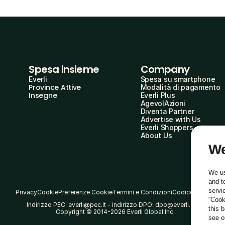
Spesa insieme
Company
Everli
Spesa su smartphone
Province Attive
Modalità di pagamento
Insegne
Everli Plus
AgevolAzioni
Diventa Partner
Advertise with Us
Everli Shoppers
About Us
We
We us
and t
servi
Privacy
Cookie
Preferenze Cookie
Termini e Condizioni
Codice Etico
“Cook
Indirizzo PEC: everli@pec.it - indirizzo DPO: dpo@everli.com
this 
Copyright © 2014-2026 Everli Global Inc.
see 