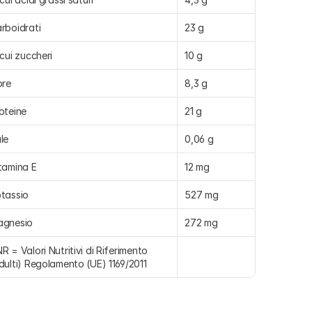
rboidrati
23 g
 cui zuccheri
10 g
bre
8,3 g
oteine
21 g
le
0,06 g
tamina E
12 mg
tassio
527 mg
agnesio
272 mg
R = Valori Nutritivi di Riferimento 
dulti) Regolamento (UE) 1169/2011