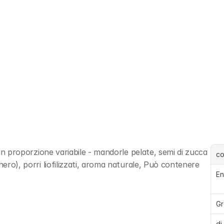
 in proporzione variabile - mandorle pelate, semi di zucca 
c
hero), porri liofilizzati, aroma naturale, Può contenere 
En
Gr
di