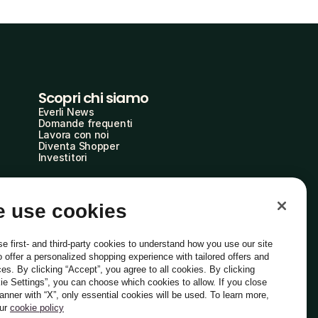
Scopri chi siamo
Everli News
Domande frequenti
Lavora con noi
Diventa Shopper
Investitori
 use cookies
e first- and third-party cookies to understand how you use our site
o offer a personalized shopping experience with tailored offers and
ces. By clicking “Accept”, you agree to all cookies. By clicking
ie Settings”, you can choose which cookies to allow. If you close
Italiano
banner with “X”, only essential cookies will be used. To learn more,
our
cookie policy