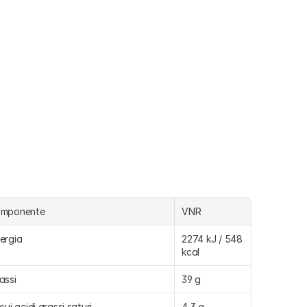
omponente
VNR
ergia
2274 kJ / 548 
kcal
assi
39 g
 cui acidi grassi saturi
4,3 g