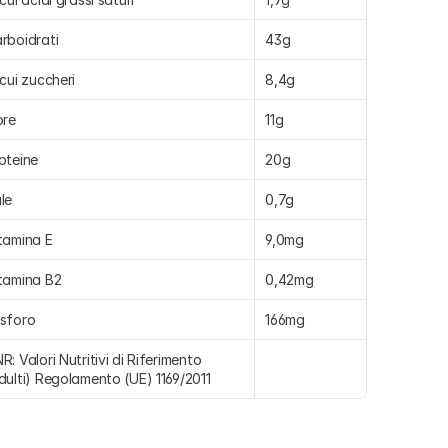
rboidrati
43g
 cui zuccheri
8,4g
bre
11g
oteine
20g
le
0,7g
tamina E
9,0mg
tamina B2
0,42mg
sforo
166mg
R: Valori Nutritivi di Riferimento 
dulti) Regolamento (UE) 1169/2011