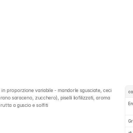
ti in proporzione variabile - mandorle sgusciate, ceci 
c
ano saraceno, zucchero), piselli liofilizzati, aroma 
En
utta a guscio e solfiti
Gr
di