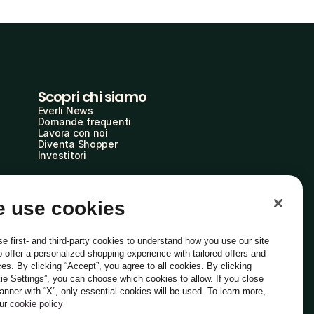
Scopri chi siamo
Everli News
Domande frequenti
Lavora con noi
Diventa Shopper
Investitori
 use cookies
e first- and third-party cookies to understand how you use our site
o offer a personalized shopping experience with tailored offers and
ces. By clicking “Accept”, you agree to all cookies. By clicking
ie Settings”, you can choose which cookies to allow. If you close
Italiano
banner with “X”, only essential cookies will be used. To learn more,
our
cookie policy