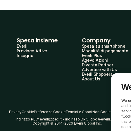
Spesa insieme
Company
Everli
Spesa su smartphone
Province Attive
Modalità di pagamento
Insegne
Everli Plus
AgevolAzioni
Diventa Partner
Advertise with Us
Everli Shoppers
About Us
We
We us
and t
servi
Privacy
Cookie
Preferenze Cookie
Termini e Condizioni
Codice Etico
“Cook
Indirizzo PEC: everli@pec.it - indirizzo DPO: dpo@everli.com
this 
Copyright © 2014-2026 Everli Global Inc.
see 