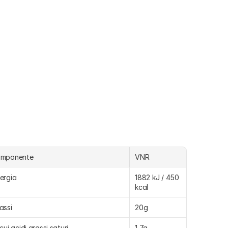
omponente
VNR
ergia
1882 kJ / 450 
kcal
assi
20g
 cui acidi grassi saturi
1,7g