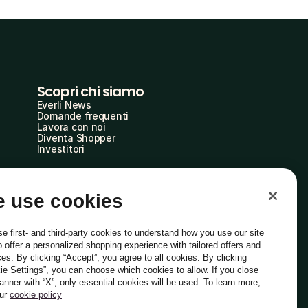
Scopri chi siamo
Everli News
Domande frequenti
Lavora con noi
Diventa Shopper
Investitori
 use cookies
e first- and third-party cookies to understand how you use our site
o offer a personalized shopping experience with tailored offers and
ces. By clicking “Accept”, you agree to all cookies. By clicking
ie Settings”, you can choose which cookies to allow. If you close
Italiano
banner with “X”, only essential cookies will be used. To learn more,
our
cookie policy