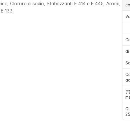
ico, Cloruro di sodio, Stabilizzanti E 414 e E 445, Aromi, 
c
 E 133
Va
Ca
di
Sa
Co
ac
(*
me
Qu
25