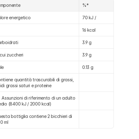
omponente
%*
lore energetico
70 kJ /
16 kcal
rboidrati
3.9 g
 cui zuccheri
3.9 g
le
0.13 g
ntiene quantità trascurabili di grassi, 
idi grassi saturi e proteine
) Assunzioni di riferimento di un adulto 
dio (8400 kJ / 2000 kcal)
esta bottiglia contiene 2 bicchieri di 
0 ml