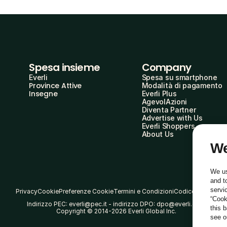
Spesa insieme
Company
Everli
Spesa su smartphone
Province Attive
Modalità di pagamento
Insegne
Everli Plus
AgevolAzioni
Diventa Partner
Advertise with Us
Everli Shoppers
About Us
We
We us
and t
servi
Privacy
Cookie
Preferenze Cookie
Termini e Condizioni
Codice Etico
“Cook
Indirizzo PEC: everli@pec.it - indirizzo DPO: dpo@everli.com
this 
Copyright © 2014-2026 Everli Global Inc.
see 