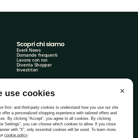
Scopri chi siamo
Everli News
Domande frequenti
Lavora con noi
Diventa Shopper
Investitori
 use cookies
e first- and third-party cookies to understand how you use our site
o offer a personalized shopping experience with tailored offers and
ces. By clicking “Accept”, you agree to all cookies. By clicking
ie Settings”, you can choose which cookies to allow. If you close
Italiano
banner with “X”, only essential cookies will be used. To learn more,
our
cookie policy