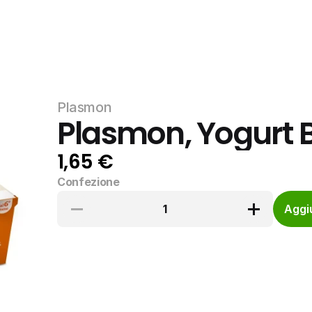
Plasmon
Plasmon, Yogurt B
1,65 €
Confezione
1
Aggiu