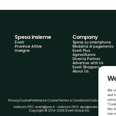
Spesa insieme
Company
Everli
Spesa su smartphone
Province Attive
Modalità di pagamento
Insegne
Everli Plus
AgevolAzioni
Diventa Partner
Advertise with Us
Everli Shoppers
About Us
We
We us
and t
servi
Privacy
Cookie
Preferenze Cookie
Termini e Condizioni
Codice Etico
“Cook
Indirizzo PEC: everli@pec.it - indirizzo DPO: dpo@everli.com
this 
Copyright © 2014-2026 Everli Global Inc.
see 