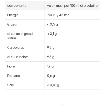
componente
valori medi per 100 ml di prodotto
Energia
190 kJ / 45 kcal
Grassi
< 0,5 g
di cui acidi grassi 
< 0,1 g
saturi
Carboidrati
9,5 g
di cui zuccheri
9,3 g
Fibre
1,9 g
Proteine
0,6 g
Sale
< 0,01 g