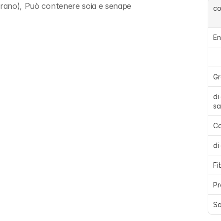
(grano), Può contenere soia e senape
c
En
Gr
di
sa
Ca
di
Fi
Pr
Sa