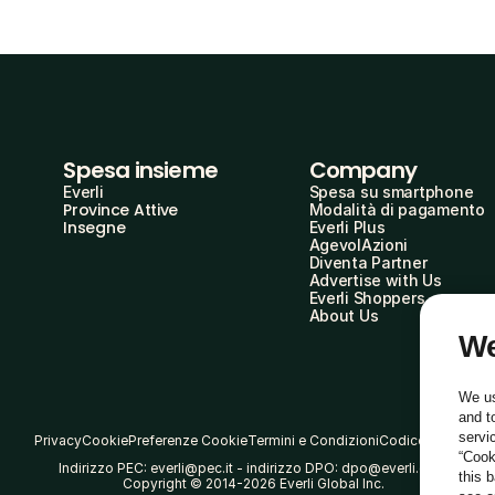
Spesa insieme
Company
Everli
Spesa su smartphone
Province Attive
Modalità di pagamento
Insegne
Everli Plus
AgevolAzioni
Diventa Partner
Advertise with Us
Everli Shoppers
About Us
We
We us
and t
servi
Privacy
Cookie
Preferenze Cookie
Termini e Condizioni
Codice Etico
“Cook
Indirizzo PEC: everli@pec.it - indirizzo DPO: dpo@everli.com
this 
Copyright © 2014-2026 Everli Global Inc.