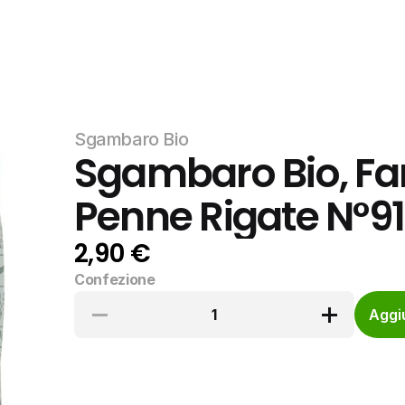
Sgambaro Bio
Sgambaro Bio, Fa
Penne Rigate N°91
2,90 €
Confezione
1
Aggiu