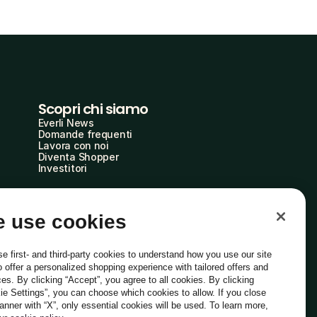
Scopri chi siamo
Everli News
Domande frequenti
Lavora con noi
Diventa Shopper
Investitori
 use cookies
e first- and third-party cookies to understand how you use our site
o offer a personalized shopping experience with tailored offers and
ces. By clicking “Accept”, you agree to all cookies. By clicking
ie Settings”, you can choose which cookies to allow. If you close
Italiano
banner with “X”, only essential cookies will be used. To learn more,