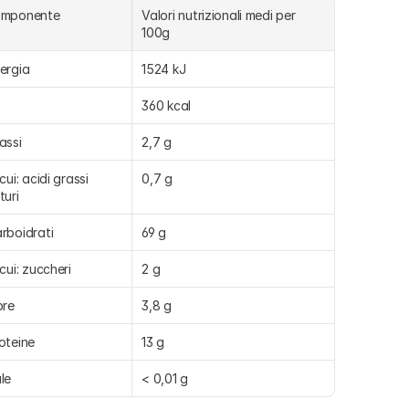
omponente
Valori nutrizionali medi per 
100g
ergia
1524 kJ
360 kcal
assi
2,7 g
 cui: acidi grassi 
0,7 g
turi
rboidrati
69 g
 cui: zuccheri
2 g
bre
3,8 g
oteine
13 g
le
< 0,01 g